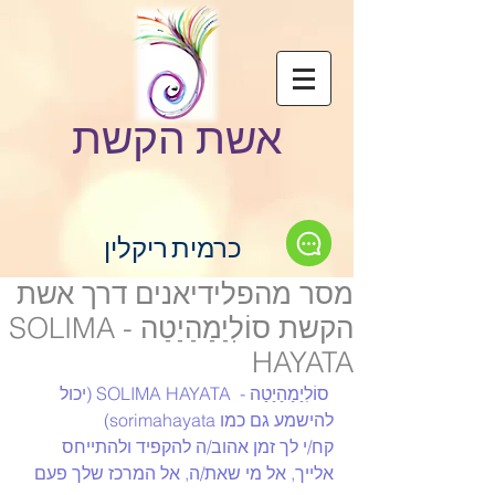
אשת הקשת
כרמית ריקלין
מסר מהפלידיאנים דרך אשת
הקשת סוֹלִיַמַהַיַטַה - SOLIMA
HAYATA
סוֹלִיַמַהַיַטַה -  SOLIMA HAYATA (יכול 
להישמע גם כמו sorimahayata)
קח/י לך זמן אהוב/ה להקפיד ולהתייחס 
אלייך, אל מי שאת/ה, אל המרכז שלך פעם 