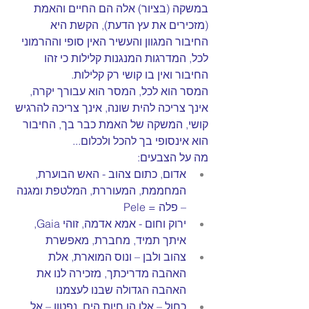
במשקה (בציור) אלה הם החיים והאמת 
(מזכירים את עץ הדעת), הקשת היא 
החיבור המגוון והעשיר האין סופי וההרמוני 
לכל, המדרגות המנגנות קלילות כי זהו 
החיבור ואין בו קושי רק קלילות.
המסר הוא לכל, המסר הוא עבורך יקרה, 
אינך צריכה להית שונה, אינך צריכה להרגיש 
קושי, המשקה של האמת כבר בך, החיבור 
הוא אינסופי בך להכל ולכלום...
מה על הצבעים:
אדום, כתום צהוב - האש הבוערת, 
המחממת, המעוררת, המלטפת ומגנה 
– פלה = Pele
ירוק וחום - אמא אדמה, זוהי Gaia, 
איתך תמיד, מחברת, מאפשרת
צהוב ולבן – ונוס המוארת, אלת 
האהבה מדריכתך, מזכירה לנו את 
האהבה הגדולה שבנו לעצמנו
כחול – אלו הן חיות הים, נפטון – אל 