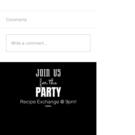
Comments
Write a comment...
join us
for the
PARTY
Recipe Exchange @ 9pm!